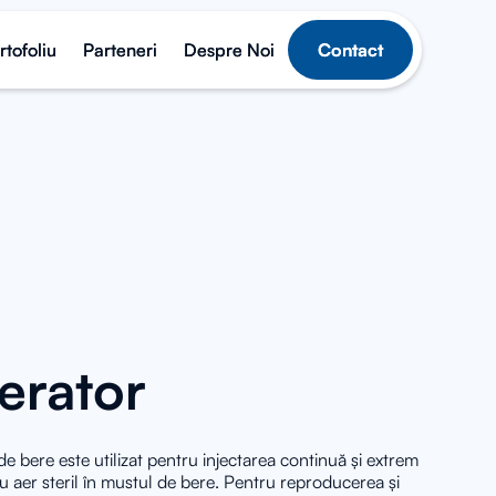
rtofoliu
rtofoliu
Parteneri
Parteneri
Despre Noi
Despre Noi
Contact
Contact
erator
e bere este utilizat pentru injectarea continuă și extrem
u aer steril în mustul de bere. Pentru reproducerea și