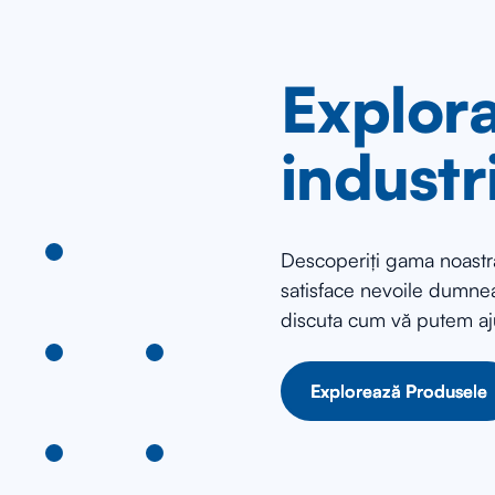
Explora
industr
Descoperiți gama noastră
satisface nevoile dumnea
discuta cum vă putem aj
Explorează Produsele
Explorează Produsele