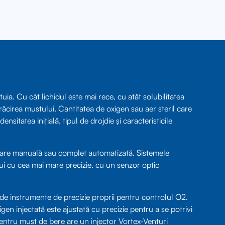
ia. Cu cât lichidul este mai rece, cu atât solubilitatea
ăcirea mustului. Cantitatea de oxigen sau aer steril care
nsitatea inițială, tipul de drojdie și caracteristicile
rare manuală sau complet automatizată. Sistemele
i cu cea mai mare precizie, cu un senzor optic
 de instrumente de precizie proprii pentru controlul O2.
gen injectată este ajustată cu precizie pentru a se potrivi
entru must de bere are un injector Vortex-Venturi