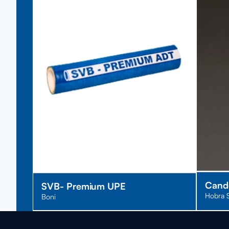
Cand
SVB- Premium UPE
Hobra S
Boni