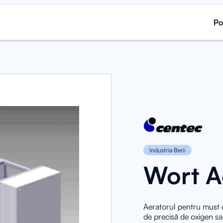
Po
Po
Industria Berii
Wort A
Aeratorul pentru must d
de precisă de oxigen sa