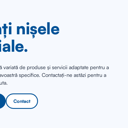
ți nișele
iale.
 variată de produse și servicii adaptate pentru a
voastră specifice. Contactați-ne astăzi pentru a
uta.
Contact
Contact