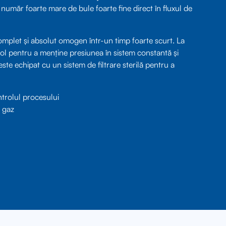
umăr foarte mare de bule foarte fine direct în fluxul de
 complet și absolut omogen într-un timp foarte scurt. La
trol pentru a menține presiunea în sistem constantă și
te echipat cu un sistem de filtrare sterilă pentru a
rolul procesului
e gaz