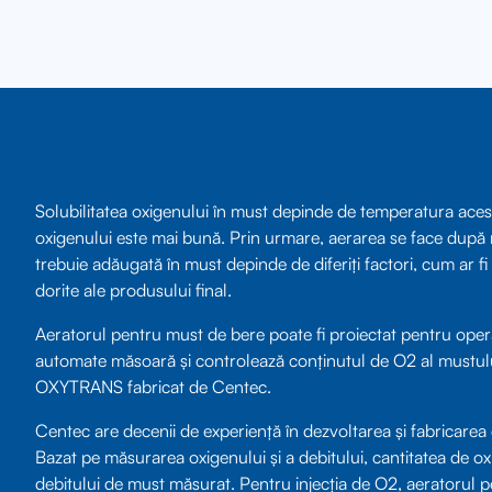
Solubilitatea oxigenului în must depinde de temperatura acestu
oxigenului este mai bună. Prin urmare, aerarea se face după r
trebuie adăugată în must depinde de diferiți factori, cum ar fi de
dorite ale produsului final.
Aeratorul pentru must de bere poate fi proiectat pentru ope
automate măsoară și controlează conținutul de O2 al mustulu
OXYTRANS fabricat de Centec.
Centec are decenii de experiență în dezvoltarea și fabricarea
Bazat pe măsurarea oxigenului și a debitului, cantitatea de oxi
debitului de must măsurat. Pentru injecția de O2, aeratorul p