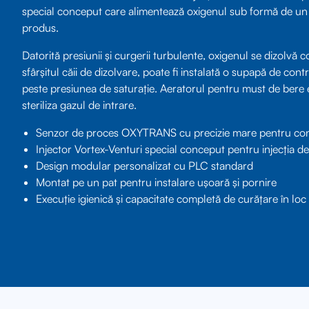
special conceput care alimentează oxigenul sub formă de un n
produs.
Datorită presiunii și curgerii turbulente, oxigenul se dizolvă
sfârșitul căii de dizolvare, poate fi instalată o supapă de con
peste presiunea de saturație. Aeratorul pentru must de bere es
steriliza gazul de intrare.
Senzor de proces OXYTRANS cu precizie mare pentru cont
Injector Vortex-Venturi special conceput pentru injecția d
Design modular personalizat cu PLC standard
Montat pe un pat pentru instalare ușoară și pornire
Execuție igienică și capacitate completă de curățare în loc