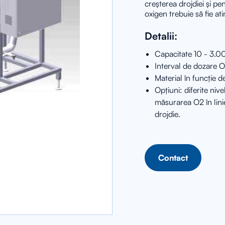
creșterea drojdiei și pe
oxigen trebuie să fie ati
Detalii:
Capacitate 10 - 3.0
Interval de dozare 
Material în funcție d
Opțiuni: diferite niv
măsurarea O2 în lini
drojdie.
Contact
Contact