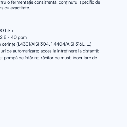
ntru o fermentație consistentă, conținutul specific de
ns cu exactitate.
00 hl/h
O2 8 - 40 ppm
e cerințe (1.4301/AISI 304, 1.4404/AISI 316L, ...)
eluri de automatizare; acces la întreținere la distanță;
e; pompă de întărire; răcitor de must; inoculare de