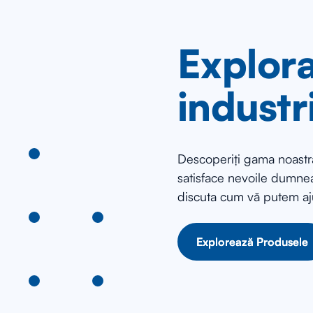
Explora
industr
Descoperiți gama noastră
satisface nevoile dumnea
discuta cum vă putem aj
Explorează Produsele
Explorează Produsele