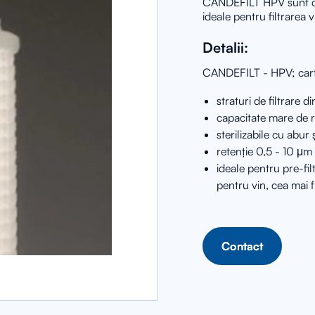
CANDEFILT HPV sunt car
ideale pentru filtrarea v
Detalii:
CANDEFILT - HPV; cartu
straturi de filtrare d
capacitate mare de re
sterilizabile cu abur ș
retenție 0,5 - 10 μm
ideale pentru pre-fil
pentru vin, cea mai f
Contact
Contact