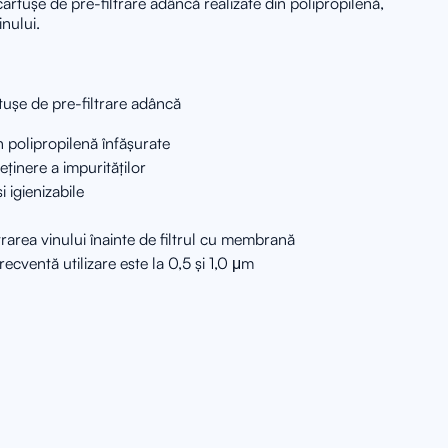
tușe de pre-filtrare adâncă realizate din polipropilenă,
inului.
șe de pre-filtrare adâncă
in polipropilenă înfășurate
ținere a impurităților
i igienizabile
trarea vinului înainte de filtrul cu membrană
recventă utilizare este la 0,5 și 1,0 μm