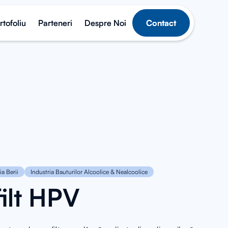
rtofoliu
rtofoliu
Parteneri
Parteneri
Despre Noi
Despre Noi
Contact
Contact
ia Berii
Industria Bauturilor Alcoolice & Nealcoolice
ilt HPV