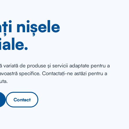
ți nișele
iale.
 variată de produse și servicii adaptate pentru a
voastră specifice. Contactați-ne astăzi pentru a
uta.
Contact
Contact