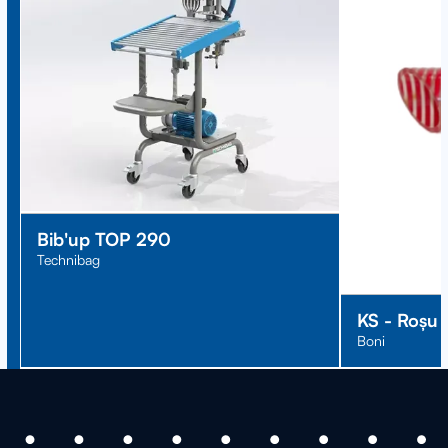
Bib'up TOP 290
Technibag
KS - Roșu
Boni