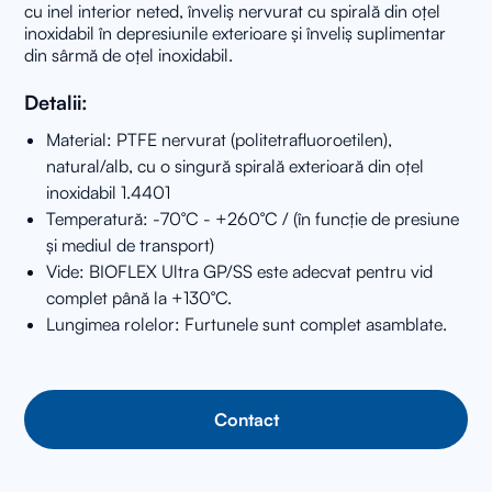
cu inel interior neted, înveliș nervurat cu spirală din oțel
inoxidabil în depresiunile exterioare și înveliș suplimentar
din sârmă de oțel inoxidabil.
Detalii:
Material: PTFE nervurat (politetrafluoroetilen),
natural/alb, cu o singură spirală exterioară din oțel
inoxidabil 1.4401
Temperatură: -70°C - +260°C / (în funcție de presiune
și mediul de transport)
Vide: BIOFLEX Ultra GP/SS este adecvat pentru vid
complet până la +130°C.
Lungimea rolelor: Furtunele sunt complet asamblate.
Contact