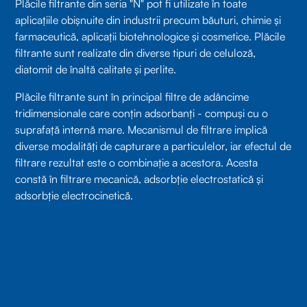
Plăcile filtrante din seria "N" pot fi utilizate în toate
aplicațiile obișnuite din industrii precum băuturi, chimie și
farmaceutică, aplicații biotehnologice și cosmetice. Plăcile
filtrante sunt realizate din diverse tipuri de celuloză,
diatomit de înaltă calitate și perlite.
Plăcile filtrante sunt în principal filtre de adâncime
tridimensionale care conțin adsorbanți - compuși cu o
suprafață internă mare. Mecanismul de filtrare implică
diverse modalități de capturare a particulelor, iar efectul de
filtrare rezultat este o combinație a acestora. Acesta
constă în filtrare mecanică, adsorbție electrostatică și
adsorbție electrocinetică.