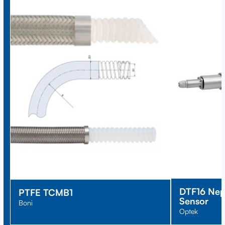
DTF16 Neph
PTFE TCMB1
Sensor
Boni
Optek