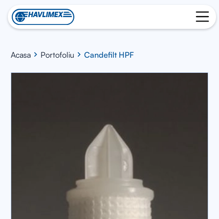
Acasa
Portofoliu
Candefilt HPF