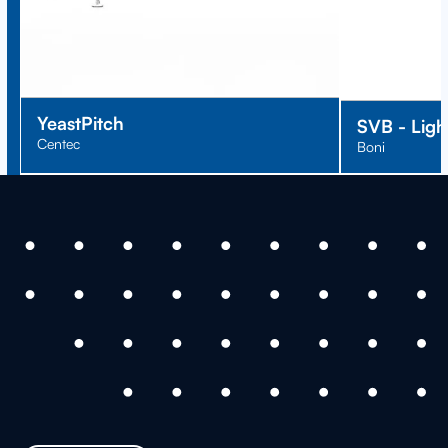
YeastPitch
SVB - Ligh
Centec
Boni