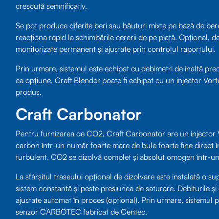
crescută semnificativ.
Se pot produce diferite beri sau băuturi mixte pe bază de ber
reacționa rapid la schimbările cererii de pe piață. Opțional, deb
monitorizate permanent și ajustate prin controlul raportului.
Prin urmare, sistemul este echipat cu debimetri de înaltă preci
ca opțiune, Craft Blender poate fi echipat cu un injector Vo
produs.
Craft Carbonator
Pentru furnizarea de CO2, Craft Carbonator are un injector V
carbon într-un număr foarte mare de bule foarte fine direct în f
turbulent, CO2 se dizolvă complet și absolut omogen într-un 
La sfârșitul traseului opțional de dizolvare este instalată o
sistem constantă și peste presiunea de saturare. Debiturile 
ajustate automat în proces (opțional). Prin urmare, sistemul po
senzor CARBOTEC fabricat de Centec.