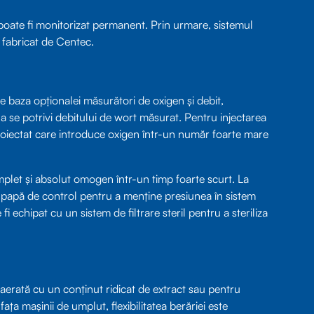
poate fi monitorizat permanent. Prin urmare, sistemul
 fabricat de Centec.
 baza opționalei măsurători de oxigen și debit,
 a se potrivi debitului de wort măsurat. Pentru injectarea
roiectat care introduce oxigen într-un număr foarte mare
omplet și absolut omogen într-un timp foarte scurt. La
o supapă de control pentru a menține presiunea în sistem
 echipat cu un sistem de filtrare steril pentru a steriliza
aerată cu un conținut ridicat de extract sau pentru
ața mașinii de umplut, flexibilitatea berăriei este