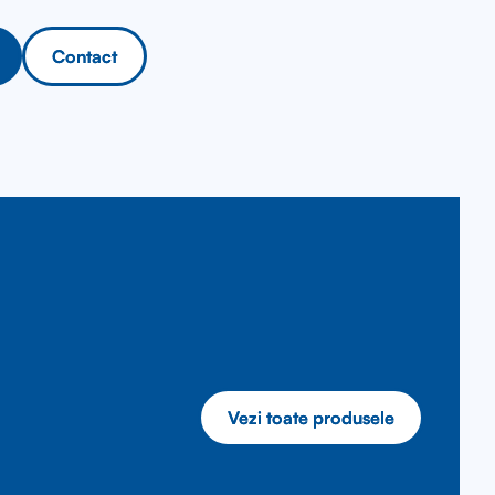
Contact
Contact
Vezi toate produsele
Vezi toate produsele