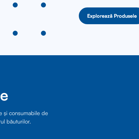
Explorează Produsele
Explorează Produsele
re
e și consumabile de
ul băuturilor.