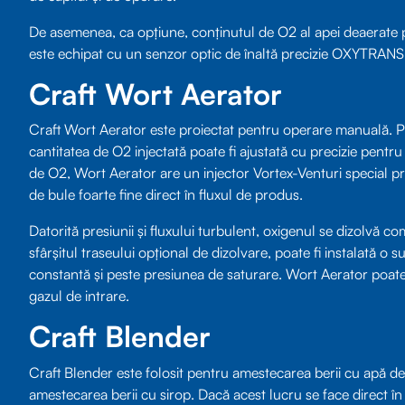
De asemenea, ca opțiune, conținutul de O2 al apei deaerate 
este echipat cu un senzor optic de înaltă precizie OXYTRANS
Craft Wort Aerator
Craft Wort Aerator este proiectat pentru operare manuală. Pe
cantitatea de O2 injectată poate fi ajustată cu precizie pentru
de O2, Wort Aerator are un injector Vortex-Venturi special p
de bule foarte fine direct în fluxul de produs.
Datorită presiunii și fluxului turbulent, oxigenul se dizolvă c
sfârșitul traseului opțional de dizolvare, poate fi instalată 
constantă și peste presiunea de saturare. Wort Aerator poate fi
gazul de intrare.
Craft Blender
Craft Blender este folosit pentru amestecarea berii cu apă de
amestecarea berii cu sirop. Dacă acest lucru se face direct în f