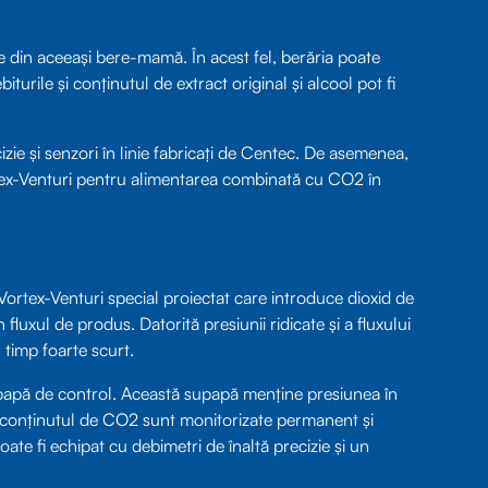
e din aceeași bere-mamă. În acest fel, berăria poate
iturile și conținutul de extract original și alcool pot fi
zie și senzori în linie fabricați de Centec. De asemenea,
rtex-Venturi pentru alimentarea combinată cu CO2 în
ortex-Venturi special proiectat care introduce dioxid de
luxul de produs. Datorită presiunii ridicate și a fluxului
timp foarte scurt.
 supapă de control. Această supapă menține presiunea în
și conținutul de CO2 sunt monitorizate permanent și
ate fi echipat cu debimetri de înaltă precizie și un