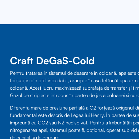
Craft DeGaS-Cold
Pentru tratarea în sistemul de deaerare în coloană, apa este 
foi subțiri din oțel inoxidabil, aranjate în așa fel încât apa u
coloană. Acest lucru maximizează suprafața de transfer și tim
Gazul de strip este introdus în partea de jos a coloanei și cur
Diferența mare de presiune parțială a O2 forțează oxigenul din 
fundamental este descris de Legea lui Henry. În partea de sus
împreună cu CO2 sau N2 nedisolvat. Pentru a îmbunătăți per
nitrogenarea apei, sistemul poate fi, opțional, operat sub vid 
de capital și de operare.