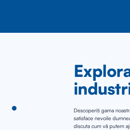
Explora
industr
Descoperiți gama noastră
satisface nevoile dumnea
discuta cum vă putem aj