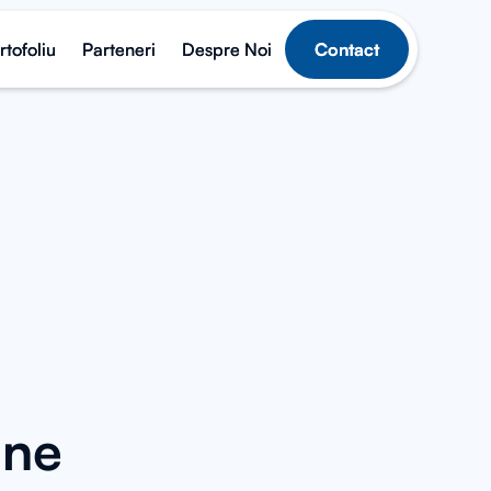
rtofoliu
rtofoliu
Parteneri
Parteneri
Despre Noi
Despre Noi
Contact
Contact
ine