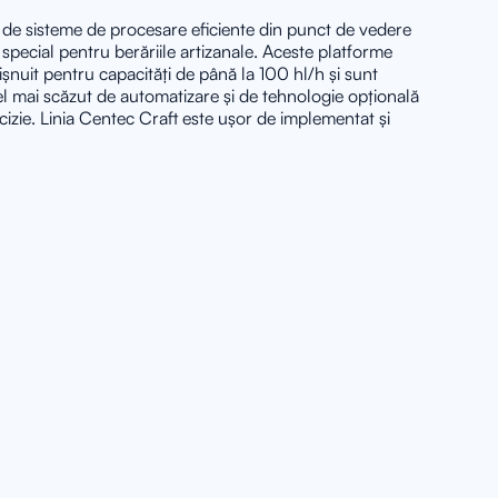
 de sisteme de procesare eficiente din punct de vedere
e special pentru berăriile artizanale. Aceste platforme
ișnuit pentru capacități de până la 100 hl/h și sunt
el mai scăzut de automatizare și de tehnologie opțională
cizie. Linia Centec Craft este ușor de implementat și