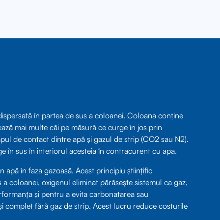
dispersată în partea de sus a coloanei. Coloana conține
rmează mai multe căi pe măsură ce curge în jos prin
pul de contact dintre apă și gazul de strip (CO2 sau N2).
ge în sus în interiorul acesteia în contracurent cu apa.
apă în faza gazoasă. Acest principiu științific
 a coloanei, oxigenul eliminat părăsește sistemul ca gaz,
formanța și pentru a evita carbonatarea sau
și complet fără gaz de strip. Acest lucru reduce costurile