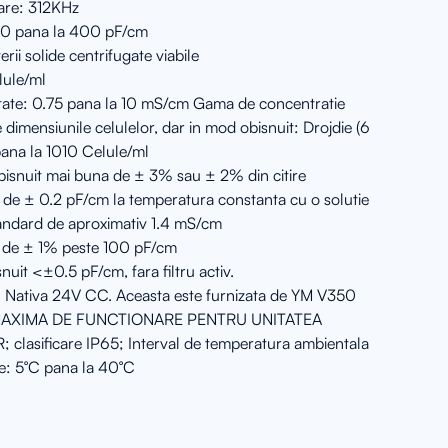
are: 312KHz
 0 pana la 400 pF/cm
ii solide centrifugate viabile
lule/ml
ate: 0.75 pana la 10 mS/cm Gama de concentratie
 dimensiunile celulelor, dar in mod obisnuit: Drojdie (6
pana la 1010 Celule/ml
bisnuit mai buna de ± 3% sau ± 2% din citire
a de ± 0.2 pF/cm la temperatura constanta cu o solutie
tandard de aproximativ 1.4 mS/cm
na de ± 1% peste 100 pF/cm
nuit <±0.5 pF/cm, fara filtru activ.
: Nativa 24V CC. Aceasta este furnizata de YM V350
MAXIMA DE FUNCTIONARE PENTRU UNITATEA
lasificare IP65; Interval de temperatura ambientala
re: 5°C pana la 40°C