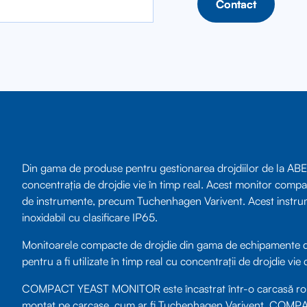
Contact
Contact
Din gama de produse pentru gestionarea drojdiilor de l
concentrația de drojdie vie în timp real. Acest monitor compa
de instrumente, precum Tuchenhagen Varivent. Acest instrume
inoxidabil cu clasificare IP65.
Monitoarele compacte de drojdie din gama de echipamente d
pentru a fi utilizate în timp real cu concentrații de drojdie vi
COMPACT YEAST MONITOR este încastrat într-o carcasă robustă
montat pe carcase, cum ar fi Tuchenhagen Varivent. COMP