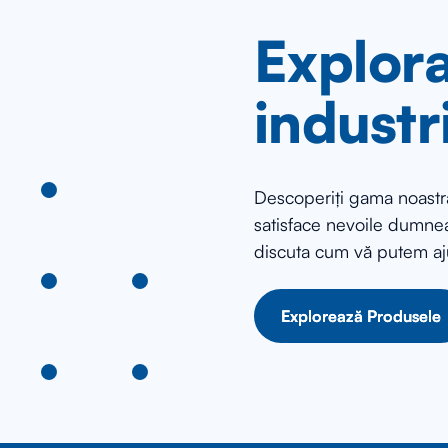
Explora
industr
Descoperiți gama noastră
satisface nevoile dumnea
discuta cum vă putem aj
Explorează Produsele
Explorează Produsele