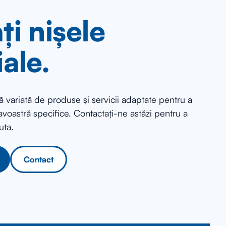
ți nișele
iale.
 variată de produse și servicii adaptate pentru a
voastră specifice. Contactați-ne astăzi pentru a
uta.
Contact
Contact