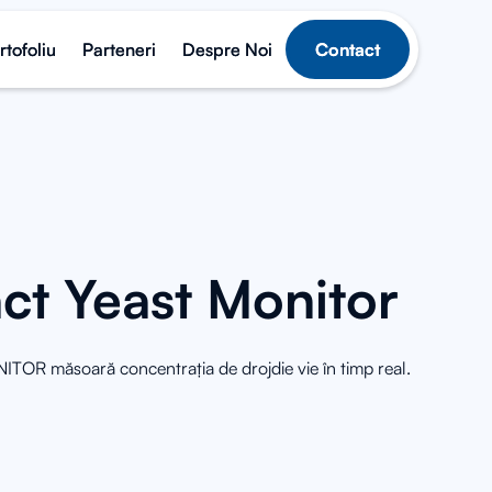
rtofoliu
rtofoliu
Parteneri
Parteneri
Despre Noi
Despre Noi
Contact
Contact
t Yeast Monitor
 măsoară concentrația de drojdie vie în timp real.