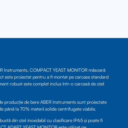
a ABER Instruments, COMPACT YEAST MONITOR măsoară
ct este proiectat pentru a fi montat pe carcase standard
nt robust este complet inclus într-o carcasă de oțel
e producție de bere ABER Instruments sunt proiectate
e de până la 70% materii solide centrifugate viabile.
 din oțel inoxidabil cu clasificare IP65 și poate fi
ACT ADAPT YEAST MONITOR este utilizat pe