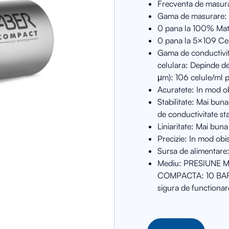
Frecventa de masur
Gama de masurare:
0 pana la 100% Mater
0 pana la 5×109 Ce
Gama de conductivit
celulara: Depinde de
μm): 106 celule/ml 
Acuratete: In mod o
Stabilitate: Mai bun
de conductivitate s
Liniaritate: Mai bu
Precizie: In mod obis
Sursa de alimentare
Mediu: PRESIUNE 
COMPACTA: 10 BAR; c
sigura de functiona