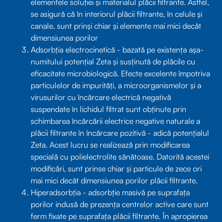
elementele soluției și materialul plăcii filtrante. Astfel,
se asigură că în interiorul plăcii filtrante, în celule și
canale, sunt prinși chiar și elemente mai mici decât
dimensiunea porilor
Adsorbția electrocinetică - bazată pe existența așa-
numitului potențial Zeta și susținută de plăcile cu
eficacitate microbiologică. Efecte excelente împotriva
particulelor de impurități, a microorganismelor și a
virusurilor cu încărcare electrică negativă
suspendate în lichidul filtrat sunt obținute prin
schimbarea încărcării electrice negative naturale a
plăcii filtrante în încărcare pozitivă - adică potențialul
Zeta. Acest lucru se realizează prin modificarea
specială cu polielectrolite sănătoase. Datorită acestei
modificări, sunt prinse chiar și particule de zece ori
mai mici decât dimensiunea porilor plăcii filtrante.
Hiperadsorbția - adsorbție masivă pe suprafața
porilor indusă de prezența centrelor active care sunt
ferm fixate pe suprafața plăcii filtrante. În apropierea