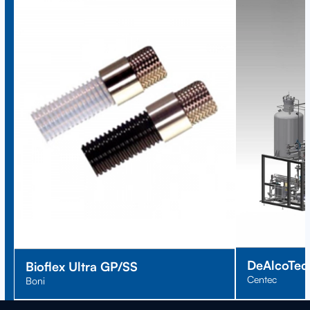
DeAlcoTec
Bioflex Ultra GP/SS
Centec
Boni