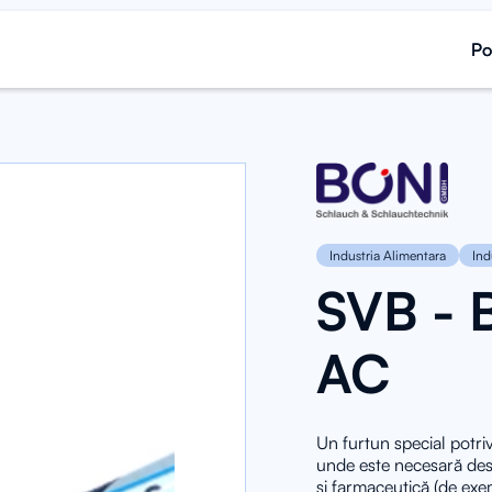
Po
Po
Industria Alimentara
Ind
SVB - 
AC
Un furtun special potriv
unde este necesară desc
și farmaceutică (de exem