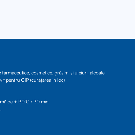
 farmaceutice, cosmetice, grăsimi și uleiuri, alcoale
rivit pentru CIP (curățarea în loc)
aximă de +130°C / 30 min
.