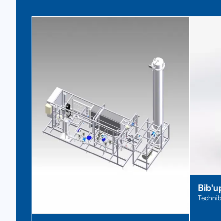
Bib'
Techni