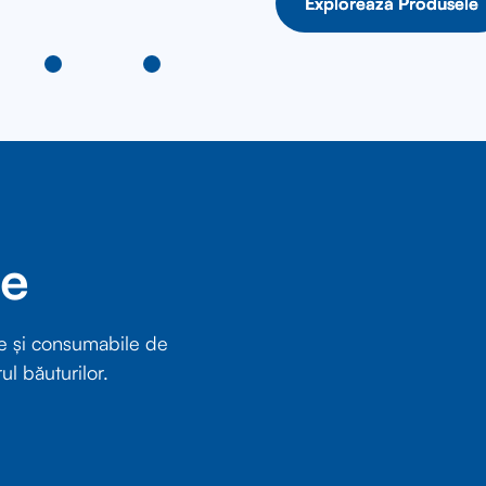
Explorează Produsele
Explorează Produsele
re
e și consumabile de
ul băuturilor.