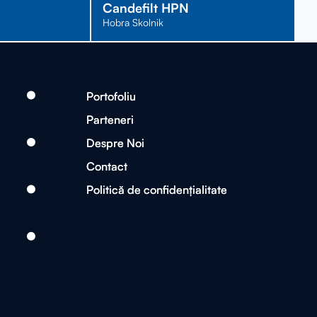
Candefilt HPN
Hobra Skolnik
Portofoliu
Portofoliu
Parteneri
Parteneri
Despre Noi
Despre Noi
Contact
Contact
Politică de confidențialitate
Politică de confidențialitate