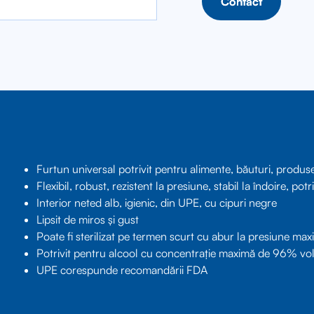
Contact
Contact
Furtun universal potrivit pentru alimente, băuturi, produse
Flexibil, robust, rezistent la presiune, stabil la îndoire, pot
Interior neted alb, igienic, din UPE, cu cipuri negre
Lipsit de miros și gust
Poate fi sterilizat pe termen scurt cu abur la presiune m
Potrivit pentru alcool cu concentrație maximă de 96% vol
UPE corespunde recomandării FDA