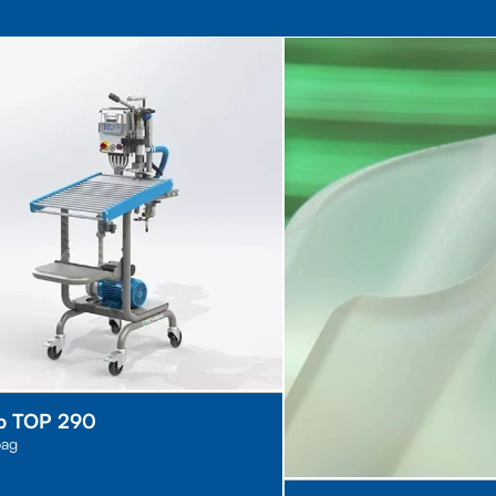
up TOP 290
bag