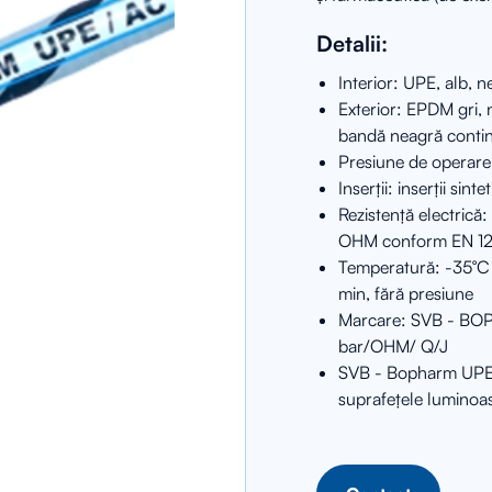
Detalii:
Interior: UPE, alb, 
Exterior: EPDM gri, n
bandă neagră conti
Presiune de operare:
Inserții: inserții sin
Rezistență electrică
OHM conform EN 12
Temperatură: -35°C 
min, fără presiune
Marcare: SVB - BOP
bar/OHM/ Q/J
SVB - Bopharm UPE /
suprafețele luminoa