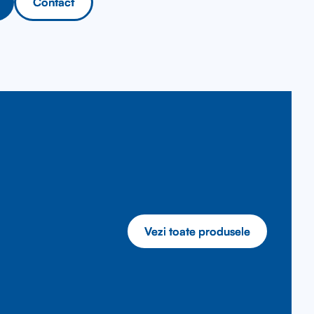
Contact
Contact
Vezi toate produsele
Vezi toate produsele