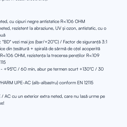
neted, cu cipuri negre antistatice R<106 OHM
eted, rezistent la abraziune, UV și ozon, antistatic, cu o
nuă
 "BD" vezi mai jos (bar/+20°C) / Factor de siguranță 3:1
tetice din țesătură + spirală de sârmă de oțel acoperită
: R<106 OHM, rezistența la trecerea pereților R<109
115
- +95°C / 60 min, abur pe termen scurt +130°C / 30
HARM UPE-AC (alb-albastru) conform EN 12115
 AC cu un exterior extra neted, care nu lasă urme pe
se!