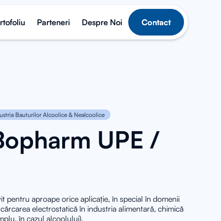
rtofoliu
rtofoliu
Parteneri
Parteneri
Despre Noi
Despre Noi
Contact
Contact
ustria Bauturilor Alcoolice & Nealcoolice
Bopharm UPE /
it pentru aproape orice aplicație, în special în domenii
ărcarea electrostatică în industria alimentară, chimică
plu, în cazul alcoolului).