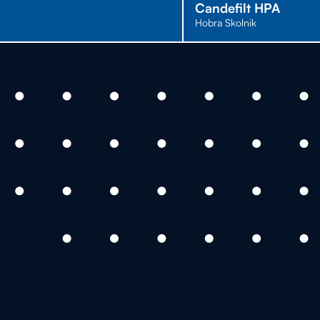
Candefilt HPA
Hobra Skolnik