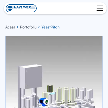
Acasa
Portofoliu
YeastPitch