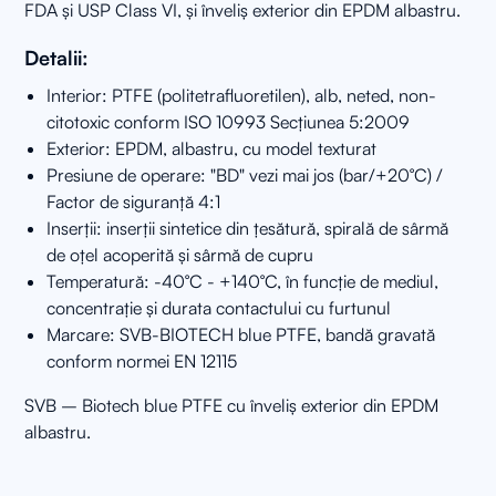
FDA și USP Class VI, și înveliș exterior din EPDM albastru.
Detalii:
Interior: PTFE (politetrafluoretilen), alb, neted, non-
citotoxic conform ISO 10993 Secțiunea 5:2009
Exterior: EPDM, albastru, cu model texturat
Presiune de operare: "BD" vezi mai jos (bar/+20°C) /
Factor de siguranță 4:1
Inserții: inserții sintetice din țesătură, spirală de sârmă
de oțel acoperită și sârmă de cupru
Temperatură: -40°C - +140°C, în funcție de mediul,
concentrație și durata contactului cu furtunul
Marcare: SVB-BIOTECH blue PTFE, bandă gravată
conform normei EN 12115
SVB – Biotech blue PTFE cu înveliș exterior din EPDM
albastru.