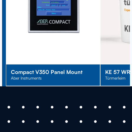
Compact V350 Panel Mount
KE 57 WR
Aber Instruments
Türmerleim